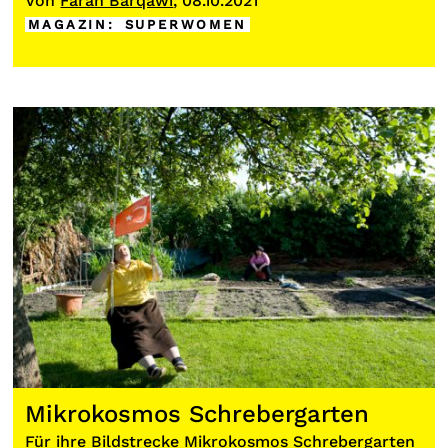
Von
Farah Barqawi
, 08.10.2021
MAGAZIN
:
SUPERWOMEN
Mikrokosmos Schrebergarten
Für ihre Bildstrecke Mikrokosmos Schrebergarten