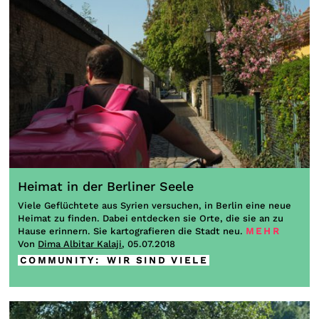
Heimat in der Berliner Seele
Viele Geflüchtete aus Syrien versuchen, in Berlin eine neue
Heimat zu finden. Dabei entdecken sie Orte, die sie an zu
Hause erinnern. Sie kartografieren die Stadt neu.
MEHR
Von
Dima Albitar Kalaji
, 05.07.2018
COMMUNITY
:
WIR SIND VIELE