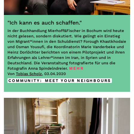
"Ich kann es auch schaffen."
In der Buchhandlung Mierhoff&Fischer in Bochum wird heute
nicht gelesen, sondern diskutiert. Wie gelingt ein Einstieg
von Migrant*innen in den Schuldienst? Forough Khastkhodaie
und Osman Yousufi, die Koordinatorin Marie Vanderbeke und
Heinz Dorlöchter berichten von einem Pilotprojekt und ihren
Erfahrungen als Lehrer*innen im Iran, in Syrien und in
Deutschland. Die Veranstaltung fotografierte für uns die
Fotografin Anna Spindelndreier.
MEHR
Von
Tobias Scholz
, 03.04.2020
COMMUNITY
:
MEET YOUR NEIGHBOURS