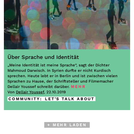
Über Sprache und Identität
„Meine Identität ist meine Sprache“, sagt der Dichter
Mahmoud Darwisch. In Syrien durfte er nicht Kurdisch
sprechen. Heute lebt er in Berlin und ist zwischen vielen
Sprachen zu Hause, der Schriftsteller und Filmemacher
Dellair Youssef schreibt darüber.
MEHR
Von
Dellair Youssef
, 22.10.2019
COMMUNITY
:
LET'S TALK ABOUT
+ MEHR LADEN