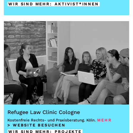
WIR SIND MEHR
:
AKTIVIST*INNEN
Refugee Law Clinic Cologne
Kostenfreie Rechts- und Praxisberatung. Köln.
MEHR
> WEBSITE BESUCHEN
WIR SIND MEHR
:
PROJEKTE