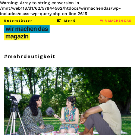
Warning: Array to string conversion in
/mnt/web118/d1/62/57844562/htdocs/wirmachendas/wp-
includes/class-wp-query.php on line 2615
Unterstützen
Menü
WIR MACHEN DAS
#mehrdeutigkeit