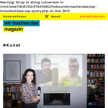
Warning: Array to string conversion in
/mnt/web118/d1/62/57844562/htdocs/wirmachendas/wp-
includes/class-wp-query.php on line 2615
Unterstützen
Menü
WIR MACHEN DAS
#Kunst