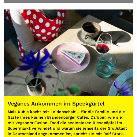
Veganes Ankommen im Speckgürtel
Maia Kubis kocht mit Leidenschaft – für die Familie und die
Gäste ihres kleinen Brandenburger Cafés. Darüber, wie sie
mit veganem Fusion-Food die seelenlosen Riesenäpfel im
Supermarkt verwindet und warum sie jenseits der Großstadt
in Deutschland angekommen ist, spricht sie mit Ralf Stork.